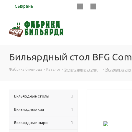
Сызрань
Бильярдный стол BFG Comp
Фабрика бильярда
-
Каталог
-
Бильярдные столы
-
Игровая серия
Бильярдные столы
Бильярдные кии
Бильярдные шары