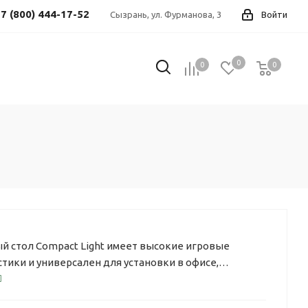
7 (800) 444-17-52
Сызрань, ул. Фурманова, 3
Войти
0
0
0
0
й стол Compact Light имеет высокие игровые
тики и универсален для установки в офисе,
ли загородном доме.