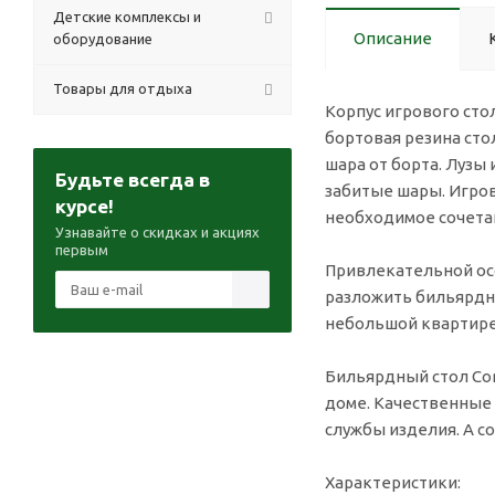
Детские комплексы и
Описание
оборудование
Товары для отдыха
Корпус игрового сто
бортовая резина сто
шара от борта. Лузы
Будьте всегда в
забитые шары. Игро
курсе!
необходимое сочетан
Узнавайте о скидках и акциях
первым
Привлекательной ос
разложить бильярдны
небольшой квартире 
Бильярдный стол Com
доме. Качественные
службы изделия. А с
Характеристики: