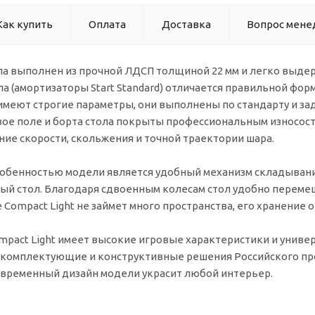
Как купить
Оплата
Доставка
Вопрос мене
ла выполнен из прочной ЛДСП толщиной 22 мм и легко выде
ла (амортизаторы Start Standard) отличается правильной фо
 имеют строгие параметры, они выполнены по стандарту и за
вое поле и борта стола покрыты профессиональным износос
ие скорости, скольжения и точной траектории шара.
обенностью модели является удобный механизм складывания
й стол. Благодаря сдвоенным колесам стол удобно перемещ
Compact Light не займет много пространства, его хранение
pact Light имеет высокие игровые характеристики и универ
 комплектующие и конструктивные решения Российского про
овременный дизайн модели украсит любой интерьер.