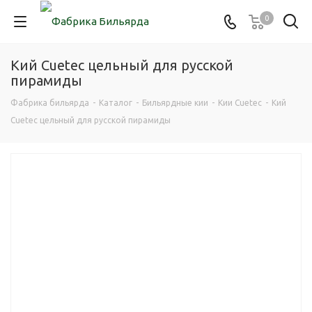
0
Кий Cuetec цельный для русской
пирамиды
Фабрика бильярда
-
Каталог
-
Бильярдные кии
-
Кии Cuetec
-
Кий
Cuetec цельный для русской пирамиды