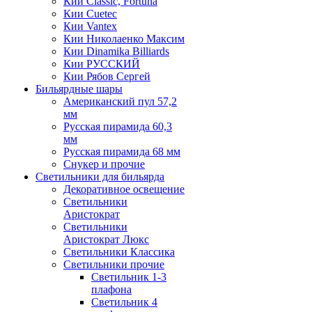
Кии Classic, Fortuna
Кии Cuetec
Кии Vantex
Кии Николаенко Максим
Кии Dinamika Billiards
Кии РУССКИЙ
Кии Рябов Сергей
Бильярдные шары
Американский пул 57,2
мм
Русская пирамида 60,3
мм
Русская пирамида 68 мм
Снукер и прочие
Светильники для бильярда
Декоративное освещение
Светильники
Аристократ
Светильники
Аристократ Люкс
Светильники Классика
Светильники прочие
Светильник 1-3
плафона
Светильник 4