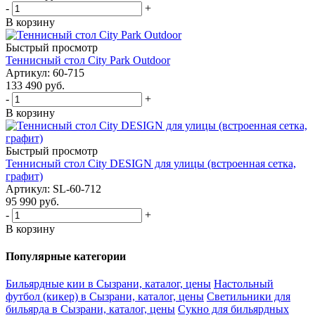
-
+
В корзину
Быстрый просмотр
Теннисный стол City Park Outdoor
Артикул: 60-715
133 490
руб.
-
+
В корзину
Быстрый просмотр
Теннисный стол City DESIGN для улицы (встроенная сетка,
графит)
Артикул: SL-60-712
95 990
руб.
-
+
В корзину
Популярные категории
Бильярдные кии в Сызрани, каталог, цены
Настольный
футбол (кикер) в Сызрани, каталог, цены
Светильники для
бильярда в Сызрани, каталог, цены
Сукно для бильярдных