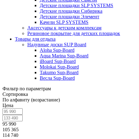
Детские площадки SLP SYSTEMS
Детские площадки Сибирика
Детские площадки Элемент
Качели SLP SYSTEMS
Аксессуары к детским комлпексам
Резиновое покрытие для детских площадок
Товары для отдыха
Надувные доски SUP Board
Aloha Sup-Board
Aqua Marina Sup-Board
iBoard Sup-Board
Molokai Sup-Board
Takumo Sup-Board
Весла Sup-Board
Фильтр по параметрам
Сортировка
По алфавиту (возрастание)
Цена
95 990
105 365
114 740