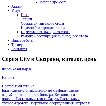
Весла Sup-Board
Акции
Услуги
Назад
Услуги
Сборка бильярдного стола
Переезд бильярдного стола
Перетяжка бильярдного стола
Ремонт и реставрация бильярдного стола
Наши работы
Тренеры
Контакты
Серия City в Сызрани, каталог, цены
Фабрика бильярда
-
Каталог
-
Настольный теннис
Бильярдные столы
Бильярдные кии
Бильярдные
шары
Светильники для бильярда
Киевницы и
полочки
Настольный теннис
Батуты
Настольный
футбол
Игротека
Спортивное оборудование
Интерьер и