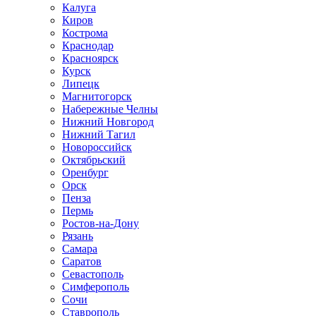
Калуга
Киров
Кострома
Краснодар
Красноярск
Курск
Липецк
Магнитогорск
Набережные Челны
Нижний Новгород
Нижний Тагил
Новороссийск
Октябрьский
Оренбург
Орск
Пенза
Пермь
Ростов-на-Дону
Рязань
Самара
Саратов
Севастополь
Симферополь
Сочи
Ставрополь