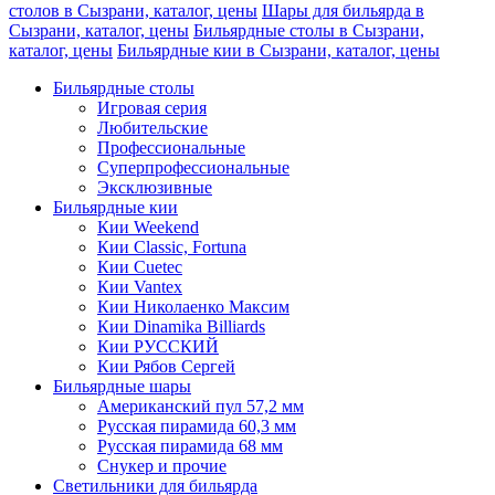
столов в Сызрани, каталог, цены
Шары для бильярда в
Сызрани, каталог, цены
Бильярдные столы в Сызрани,
каталог, цены
Бильярдные кии в Сызрани, каталог, цены
Бильярдные столы
Игровая серия
Любительские
Профессиональные
Суперпрофессиональные
Эксклюзивные
Бильярдные кии
Кии Weekend
Кии Classic, Fortuna
Кии Cuetec
Кии Vantex
Кии Николаенко Максим
Кии Dinamika Billiards
Кии РУССКИЙ
Кии Рябов Сергей
Бильярдные шары
Американский пул 57,2 мм
Русская пирамида 60,3 мм
Русская пирамида 68 мм
Снукер и прочие
Светильники для бильярда