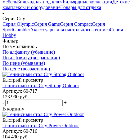
мебель
Бильярдная под ключ
Бильярдные коллекции
Детские
комплексы и оборудование
Товары для отдыха
-
Серия City
Серия Olympic
Серия Game
Серия Compact
Серия
Sport
Gambler
Аксессуары для настольного тенниса
Серия
Hobby
Фильтр
По умолчанию
По алфавиту (убывание)
По алфавиту (возрастание)
По цене (убывание)
По цене (возрастание)
Быстрый просмотр
Теннисный стол City Strong Outdoor
Артикул: 60-717
123 990
руб.
-
+
В корзину
Быстрый просмотр
Теннисный стол City Power Outdoor
Артикул: 60-716
104 490
руб.