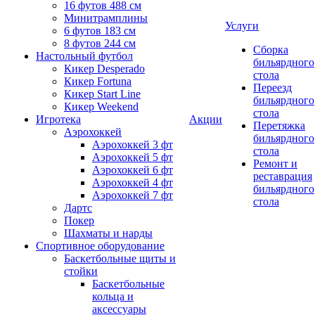
16 футов 488 см
Минитрамплины
Услуги
6 футов 183 см
8 футов 244 см
Сборка
Настольный футбол
бильярдного
Кикер Desperado
стола
Кикер Fortuna
Переезд
Кикер Start Line
бильярдного
Кикер Weekend
стола
Игротека
Акции
Перетяжка
Аэрохоккей
бильярдного
Аэрохоккей 3 фт
стола
Аэрохоккей 5 фт
Ремонт и
Аэрохоккей 6 фт
реставрация
Аэрохоккей 4 фт
бильярдного
Аэрохоккей 7 фт
стола
Дартс
Покер
Шахматы и нарды
Спортивное оборудование
Баскетбольные щиты и
стойки
Баскетбольные
кольца и
аксессуары