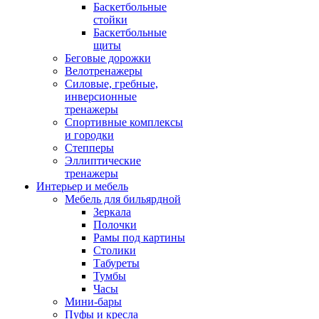
Баскетбольные
стойки
Баскетбольные
щиты
Беговые дорожки
Велотренажеры
Силовые, гребные,
инверсионные
тренажеры
Спортивные комплексы
и городки
Степперы
Эллиптические
тренажеры
Интерьер и мебель
Мебель для бильярдной
Зеркала
Полочки
Рамы под картины
Столики
Табуреты
Тумбы
Часы
Мини-бары
Пуфы и кресла