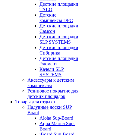
Десткие площадки
TALO
Детские
комплексы DFC
Детские площадки
Самсон
Детские площадки
SLP SYSTEMS
Детские площадки
Сибирика
Детские площадки
Элемент
Качели SLP
SYSTEMS
Аксессуары к детским
комлпексам
Резиновое покрытие для
детских площадок
Товары для отдыха
Надувные доски SUP
Board
Aloha Sup-Board
Aqua Marina Sup-
Board
iBoard Sup-Board