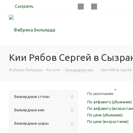
Сызрань
Кии Рябов Сергей в Сызран
Фабрика бильярда
-
Каталог
-
Бильярдные кии
-
Кии Рябов Сергей
По умолчанию
Бильярдные столы
По алфавиту (убывание)
По алфавиту (возрастан
Бильярдные кии
По цене (убывание)
По цене (возрастание)
Бильярдные шары