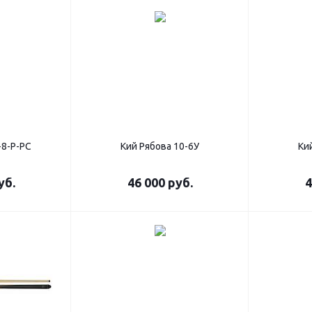
-8-Р-РС
Кий Рябова 10-6У
Ки
уб.
46 000
руб.
4