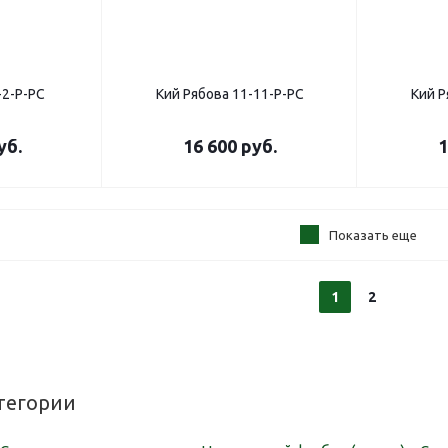
-2-Р-РС
Кий Рябова 11-11-Р-РС
Кий Р
уб.
16 600
руб.
1
Показать еще
1
2
тегории