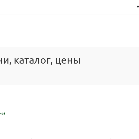
+
и, каталог, цены
ие)