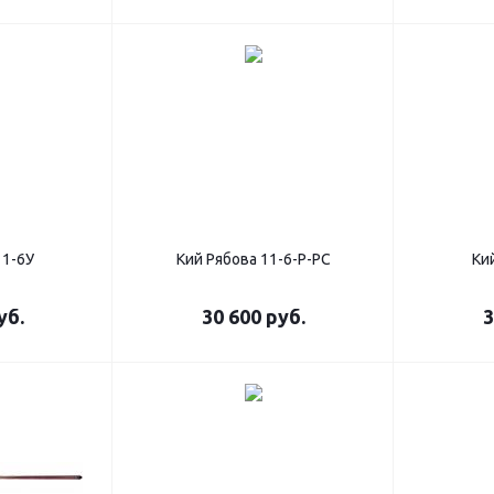
11-6У
Кий Рябова 11-6-Р-РС
Ки
уб.
30 600
руб.
3