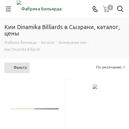
0
Кии Dinamika Billiards в Сызрани, каталог,
цены
Фабрика бильярда
-
Каталог
-
Бильярдные кии
-
Кии Dinamika Billiards
По умолчанию
Фильтр