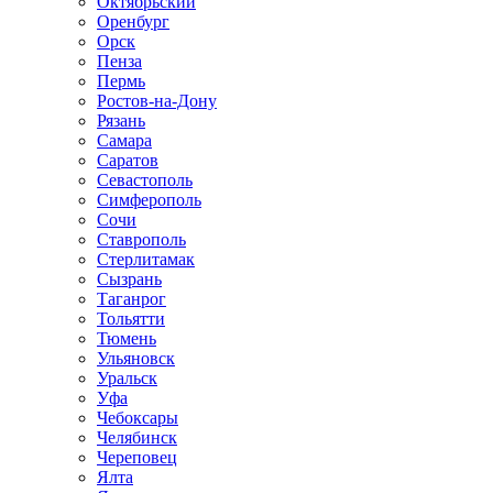
Октябрьский
Оренбург
Орск
Пенза
Пермь
Ростов-на-Дону
Рязань
Самара
Саратов
Севастополь
Симферополь
Сочи
Ставрополь
Стерлитамак
Сызрань
Таганрог
Тольятти
Тюмень
Ульяновск
Уральск
Уфа
Чебоксары
Челябинск
Череповец
Ялта