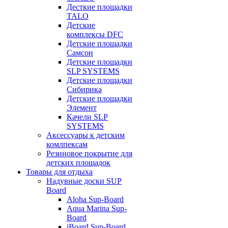
Десткие площадки
TALO
Детские
комплексы DFC
Детские площадки
Самсон
Детские площадки
SLP SYSTEMS
Детские площадки
Сибирика
Детские площадки
Элемент
Качели SLP
SYSTEMS
Аксессуары к детским
комлпексам
Резиновое покрытие для
детских площадок
Товары для отдыха
Надувные доски SUP
Board
Aloha Sup-Board
Aqua Marina Sup-
Board
iBoard Sup-Board