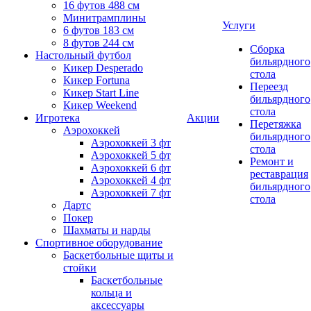
16 футов 488 см
Минитрамплины
Услуги
6 футов 183 см
8 футов 244 см
Сборка
Настольный футбол
бильярдного
Кикер Desperado
стола
Кикер Fortuna
Переезд
Кикер Start Line
бильярдного
Кикер Weekend
стола
Игротека
Акции
Перетяжка
Аэрохоккей
бильярдного
Аэрохоккей 3 фт
стола
Аэрохоккей 5 фт
Ремонт и
Аэрохоккей 6 фт
реставрация
Аэрохоккей 4 фт
бильярдного
Аэрохоккей 7 фт
стола
Дартс
Покер
Шахматы и нарды
Спортивное оборудование
Баскетбольные щиты и
стойки
Баскетбольные
кольца и
аксессуары