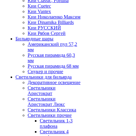
Кии Classic, Fortuna
Кии Cuetec
Кии Vantex
Кии Николаенко Максим
Кии Dinamika Billiards
Кии РУССКИЙ
Кии Рябов Сергей
Бильярдные шары
Американский пул 57,2
мм
Русская пирамида 60,3
мм
Русская пирамида 68 мм
Снукер и прочие
Светильники для бильярда
Декоративное освещение
Светильники
Аристократ
Светильники
Аристократ Люкс
Светильники Классика
Светильники прочие
Светильник 1-3
плафона
Светильник 4