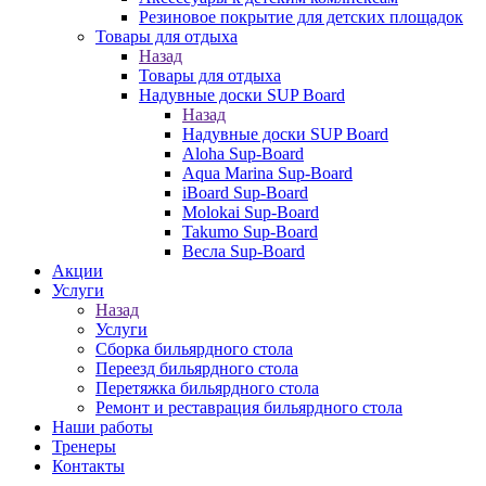
Резиновое покрытие для детских площадок
Товары для отдыха
Назад
Товары для отдыха
Надувные доски SUP Board
Назад
Надувные доски SUP Board
Aloha Sup-Board
Aqua Marina Sup-Board
iBoard Sup-Board
Molokai Sup-Board
Takumo Sup-Board
Весла Sup-Board
Акции
Услуги
Назад
Услуги
Сборка бильярдного стола
Переезд бильярдного стола
Перетяжка бильярдного стола
Ремонт и реставрация бильярдного стола
Наши работы
Тренеры
Контакты