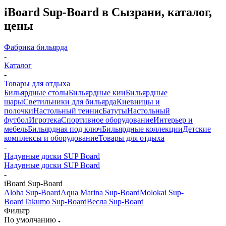
iBoard Sup-Board в Сызрани, каталог,
цены
Фабрика бильярда
-
Каталог
-
Товары для отдыха
Бильярдные столы
Бильярдные кии
Бильярдные
шары
Светильники для бильярда
Киевницы и
полочки
Настольный теннис
Батуты
Настольный
футбол
Игротека
Спортивное оборудование
Интерьер и
мебель
Бильярдная под ключ
Бильярдные коллекции
Детские
комплексы и оборудование
Товары для отдыха
-
Надувные доски SUP Board
Надувные доски SUP Board
-
iBoard Sup-Board
Aloha Sup-Board
Aqua Marina Sup-Board
Molokai Sup-
Board
Takumo Sup-Board
Весла Sup-Board
Фильтр
По умолчанию