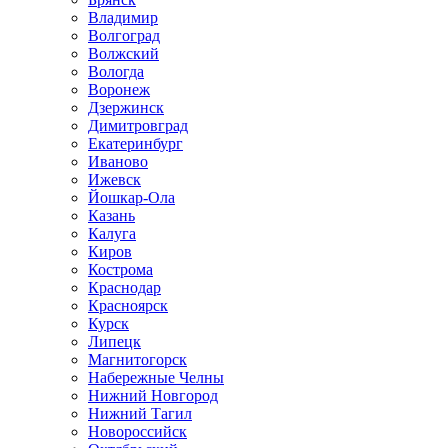
Владимир
Волгоград
Волжский
Вологда
Воронеж
Дзержинск
Димитровград
Екатеринбург
Иваново
Ижевск
Йошкар-Ола
Казань
Калуга
Киров
Кострома
Краснодар
Красноярск
Курск
Липецк
Магнитогорск
Набережные Челны
Нижний Новгород
Нижний Тагил
Новороссийск