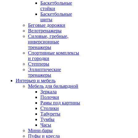
Баскетбольные
стойки
Баскетбольные
щиты
Беговые дорожки
Велотренажеры
Силовые, гребные,
инверсионные
тренажеры
Спортивные комплексы
и городки
Степперы
Эллиптические
тренажеры
Интерьер и мебель
Мебель для бильярдной
Зеркала
Полочки
Рамы под картины
Столики
Табуреты
Тумбы
Часы
Мини-бары
Пуфы и кресла