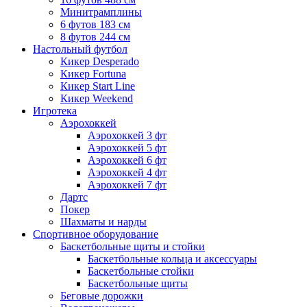
Минитрамплины
6 футов 183 см
8 футов 244 см
Настольный футбол
Кикер Desperado
Кикер Fortuna
Кикер Start Line
Кикер Weekend
Игротека
Аэрохоккей
Аэрохоккей 3 фт
Аэрохоккей 5 фт
Аэрохоккей 6 фт
Аэрохоккей 4 фт
Аэрохоккей 7 фт
Дартс
Покер
Шахматы и нарды
Спортивное оборудование
Баскетбольные щиты и стойки
Баскетбольные кольца и аксессуары
Баскетбольные стойки
Баскетбольные щиты
Беговые дорожки