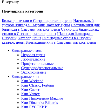
В корзину
Популярные категории
Бильярдные кии в Сызрани, каталог, цены
Настольный
футбол (кикер) в Сызрани, каталог, цены
Светильники для
бильярда в Сызрани, каталог, цены
Сукно для бильярдных
столов в Сызрани, каталог, цены
Шары для бильярда в
Сызрани, каталог, цены
Бильярдные столы в Сызрани,
каталог, цены
Бильярдные кии в Сызрани, каталог, цены
Бильярдные столы
Игровая серия
Любительские
Профессиональные
Суперпрофессиональные
Эксклюзивные
Бильярдные кии
Кии Weekend
Кии Classic, Fortuna
Кии Cuetec
Кии Vantex
Кии Николаенко Максим
Кии Dinamika Billiards
Кии РУССКИЙ