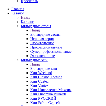
Ярославль
Главная
Каталог
Назад
Каталог
Бильярдные столы
Назад
Бильярдные столы
Игровая серия
Любительские
Профессиональные
Суперпрофессиональные
Эксклюзивные
Бильярдные кии
Назад
Бильярдные кии
Кии Weekend
Кии Classic, Fortuna
Кии Cuetec
Кии Vantex
Кии Николаенко Максим
Кии Dinamika Billiards
Кии РУССКИЙ
Кии Рябов Сергей