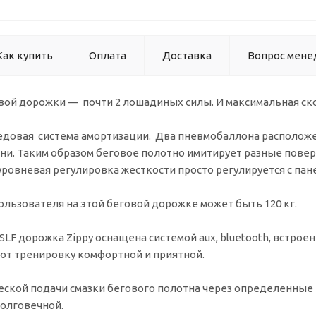
Как купить
Оплата
Доставка
Вопрос мене
ой дорожки — почти 2 лошадиных силы. И максимальная скор
едовая система амортизации. Два пневмобаллона расположе
и. Таким образом беговое полотно имитирует разные поверх
уровневая регулировка жесткости просто регулируется с пан
льзователя на этой беговой дорожке может быть 120 кг.
 SLF дорожка Zippy оснащена системой aux, bluetooth, встро
ют тренировку комфортной и приятной.
ческой подачи смазки бегового полотна через определенны
долговечной.