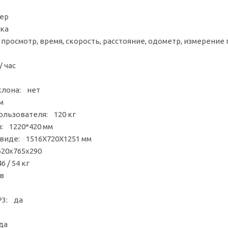
ер
ка
просмотр, время, скорость, расстояние, одометр, измерение 
/ час
клона: нет
м
ользователя: 120 кг
: 1220*420 мм
 виде: 1516X720X1251 мм
620х765х290
6 / 54 кг
в
P3: да
да