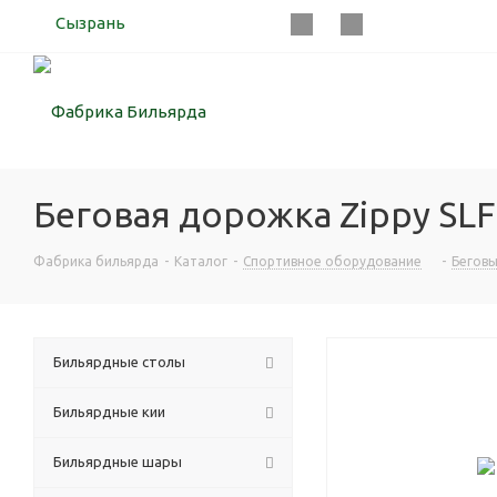
Сызрань
Беговая дорожка Zippy SLF
Фабрика бильярда
-
Каталог
-
Спортивное оборудование
-
Бегов
Бильярдные столы
Бильярдные кии
Бильярдные шары