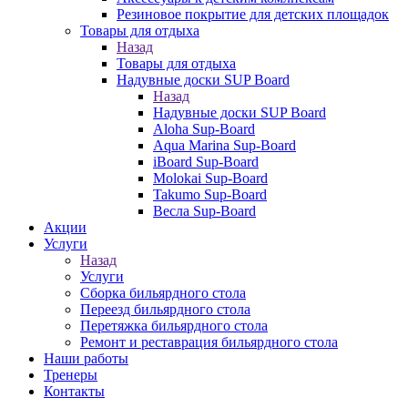
Резиновое покрытие для детских площадок
Товары для отдыха
Назад
Товары для отдыха
Надувные доски SUP Board
Назад
Надувные доски SUP Board
Aloha Sup-Board
Aqua Marina Sup-Board
iBoard Sup-Board
Molokai Sup-Board
Takumo Sup-Board
Весла Sup-Board
Акции
Услуги
Назад
Услуги
Сборка бильярдного стола
Переезд бильярдного стола
Перетяжка бильярдного стола
Ремонт и реставрация бильярдного стола
Наши работы
Тренеры
Контакты