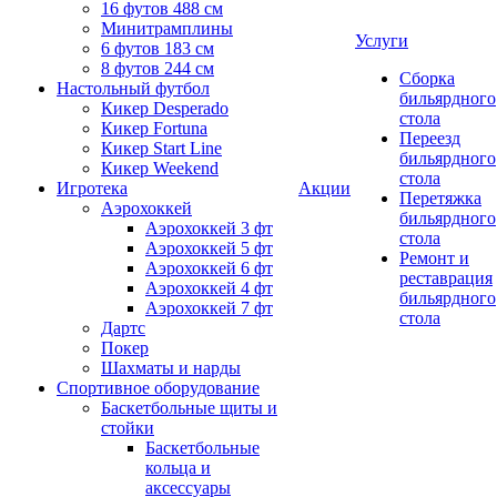
16 футов 488 см
Минитрамплины
Услуги
6 футов 183 см
8 футов 244 см
Сборка
Настольный футбол
бильярдного
Кикер Desperado
стола
Кикер Fortuna
Переезд
Кикер Start Line
бильярдного
Кикер Weekend
стола
Игротека
Акции
Перетяжка
Аэрохоккей
бильярдного
Аэрохоккей 3 фт
стола
Аэрохоккей 5 фт
Ремонт и
Аэрохоккей 6 фт
реставрация
Аэрохоккей 4 фт
бильярдного
Аэрохоккей 7 фт
стола
Дартс
Покер
Шахматы и нарды
Спортивное оборудование
Баскетбольные щиты и
стойки
Баскетбольные
кольца и
аксессуары