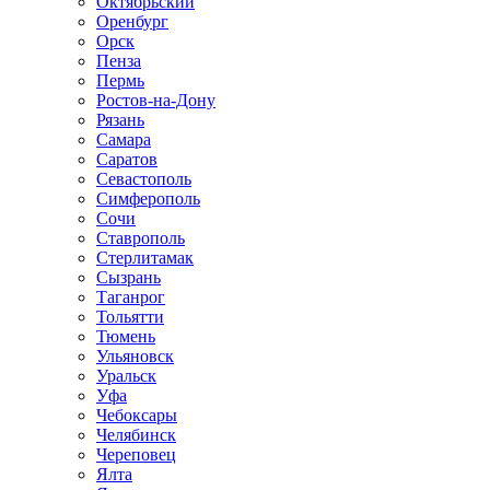
Октябрьский
Оренбург
Орск
Пенза
Пермь
Ростов-на-Дону
Рязань
Самара
Саратов
Севастополь
Симферополь
Сочи
Ставрополь
Стерлитамак
Сызрань
Таганрог
Тольятти
Тюмень
Ульяновск
Уральск
Уфа
Чебоксары
Челябинск
Череповец
Ялта