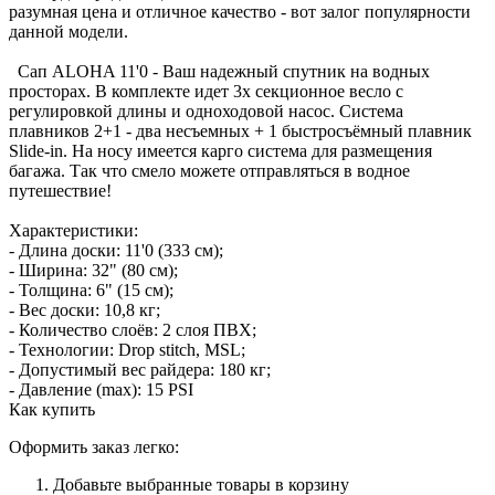
разумная цена и отличное качество - вот залог популярности
данной модели.
Сап ALOHA 11'0 - Ваш надежный спутник на водных
просторах. В комплекте идет 3х секционное весло с
регулировкой длины и одноходовой насос. Система
плавников 2+1 - два несъемных + 1 быстросъёмный плавник
Slide-in. На носу имеется карго система для размещения
багажа. Так что смело можете отправляться в водное
путешествие!
Характеристики:
- Длина доски: 11'0 (333 см);
- Ширина: 32" (80 см);
- Толщина: 6" (15 см);
- Вес доски: 10,8 кг;
- Количество слоёв: 2 слоя ПВХ;
- Технологии: Drop stitch, MSL;
- Допустимый вес райдера: 180 кг;
- Давление (max): 15 PSI
Как купить
Оформить заказ легко:
Добавьте выбранные товары в корзину