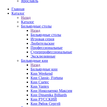
Ярославль
Главная
Каталог
Назад
Каталог
Бильярдные столы
Назад
Бильярдные столы
Игровая серия
Любительские
Профессиональные
Суперпрофессиональные
Эксклюзивные
Бильярдные кии
Назад
Бильярдные кии
Кии Weekend
Кии Classic, Fortuna
Кии Cuetec
Кии Vantex
Кии Николаенко Максим
Кии Dinamika Billiards
Кии РУССКИЙ
Кии Рябов Сергей