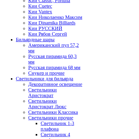
Кии Classic, Fortuna
Кии Cuetec
Кии Vantex
Кии Николаенко Максим
Кии Dinamika Billiards
Кии РУССКИЙ
Кии Рябов Сергей
Бильярдные шары
Американский пул 57,2
мм
Русская пирамида 60,3
мм
Русская пирамида 68 мм
Снукер и прочие
Светильники для бильярда
Декоративное освещение
Светильники
Аристократ
Светильники
Аристократ Люкс
Светильники Классика
Светильники прочие
Светильник 1-3
плафона
Светильник 4