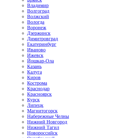
Владимир
Волгоград
Волжский
Вологда
Воронеж
Дзержинск
Димитровград
Екатеринбург
Иваново
Ижевск
Йошкар-Ола
Казань
Калуга
Киров
Кострома
Краснодар
Красноярск
Курск
Липецк
Магнитогорск
Набережные Челны
Нижний Новгород
Нижний Тагил
Новороссийск