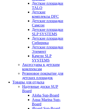
Десткие площадки
TALO
Детские
комплексы DFC
Детские площадки
Самсон
Детские площадки
SLP SYSTEMS
Детские площадки
Сибирика
Детские площадки
Элемент
Качели SLP
SYSTEMS
Аксессуары к детским
комлпексам
Резиновое покрытие для
детских площадок
Товары для отдыха
Надувные доски SUP
Board
Aloha Sup-Board
Aqua Marina Sup-
Board
iBoard Sup-Board