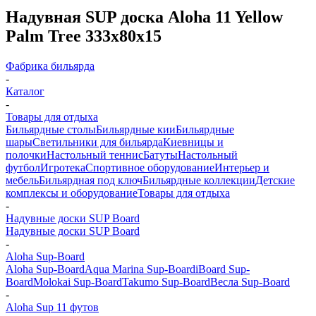
Надувная SUP доска Aloha 11 Yellow
Palm Tree 333x80x15
Фабрика бильярда
-
Каталог
-
Товары для отдыха
Бильярдные столы
Бильярдные кии
Бильярдные
шары
Светильники для бильярда
Киевницы и
полочки
Настольный теннис
Батуты
Настольный
футбол
Игротека
Спортивное оборудование
Интерьер и
мебель
Бильярдная под ключ
Бильярдные коллекции
Детские
комплексы и оборудование
Товары для отдыха
-
Надувные доски SUP Board
Надувные доски SUP Board
-
Aloha Sup-Board
Aloha Sup-Board
Aqua Marina Sup-Board
iBoard Sup-
Board
Molokai Sup-Board
Takumo Sup-Board
Весла Sup-Board
-
Aloha Sup 11 футов