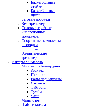
Баскетбольные
стойки
Баскетбольные
щиты
Беговые дорожки
Велотренажеры
Силовые, гребные,
инверсионные
тренажеры
Спортивные комплексы
и городки
Степперы
Эллиптические
тренажеры
Интерьер и мебель
Мебель для бильярдной
Зеркала
Полочки
Рамы под картины
Столики
Табуреты
Тумбы
Часы
Мини-бары
Пуфы и кресла