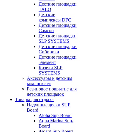
Десткие площадки
TALO
Детские
комплексы DFC
Детские площадки
Самсон
Детские площадки
SLP SYSTEMS
Детские площадки
Сибирика
Детские площадки
Элемент
Качели SLP
SYSTEMS
Аксессуары к детским
комлпексам
Резиновое покрытие для
детских площадок
Товары для отдыха
Надувные доски SUP
Board
Aloha Sup-Board
Aqua Marina Sup-
Board
iBoard Sup-Board