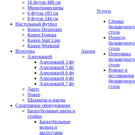
16 футов 488 см
Минитрамплины
Услуги
6 футов 183 см
8 футов 244 см
Сборка
Настольный футбол
бильярдного
Кикер Desperado
стола
Кикер Fortuna
Переезд
Кикер Start Line
бильярдного
Кикер Weekend
стола
Игротека
Акции
Перетяжка
Аэрохоккей
бильярдного
Аэрохоккей 3 фт
стола
Аэрохоккей 5 фт
Ремонт и
Аэрохоккей 6 фт
реставрация
Аэрохоккей 4 фт
бильярдного
Аэрохоккей 7 фт
стола
Дартс
Покер
Шахматы и нарды
Спортивное оборудование
Баскетбольные щиты и
стойки
Баскетбольные
кольца и
аксессуары