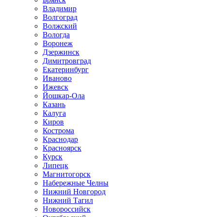
Владимир
Волгоград
Волжский
Вологда
Воронеж
Дзержинск
Димитровград
Екатеринбург
Иваново
Ижевск
Йошкар-Ола
Казань
Калуга
Киров
Кострома
Краснодар
Красноярск
Курск
Липецк
Магнитогорск
Набережные Челны
Нижний Новгород
Нижний Тагил
Новороссийск