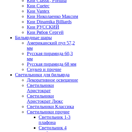
Кии Classic, Fortuna
Кии Cuetec
Кии Vantex
Кии Николаенко Максим
Кии Dinamika Billiards
Кии РУССКИЙ
Кии Рябов Сергей
Бильярдные шары
Американский пул 57,2
мм
Русская пирамида 60,3
мм
Русская пирамида 68 мм
Снукер и прочие
Светильники для бильярда
Декоративное освещение
Светильники
Аристократ
Светильники
Аристократ Люкс
Светильники Классика
Светильники прочие
Светильник 1-3
плафона
Светильник 4