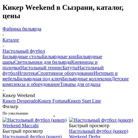
Кикер Weekend в Сызрани, каталог,
цены
Фабрика бильярда
-
Каталог
-
Настольный футбол
Бильярдные столы
Бильярдные кии
Бильярдные
шары
Светильники для бильярда
Киевницы и
полочки
Настольный теннис
Батуты
Настольный
футбол
Игротека
Спортивное оборудование
Интерьер и
мебель
Бильярдная под ключ
Бильярдные коллекции
Детские
комплексы и оборудование
Товары для отдыха
-
Кикер Weekend
Кикер Desperado
Кикер Fortuna
Кикер Start Line
Фильтр
По умолчанию
Быстрый просмотр
Быстрый просмотр
Настольный футбол (кикер)
Настольный футбол (кикер)
Weekend Derby