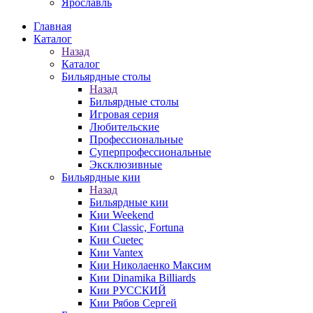
Ярославль
Главная
Каталог
Назад
Каталог
Бильярдные столы
Назад
Бильярдные столы
Игровая серия
Любительские
Профессиональные
Суперпрофессиональные
Эксклюзивные
Бильярдные кии
Назад
Бильярдные кии
Кии Weekend
Кии Classic, Fortuna
Кии Cuetec
Кии Vantex
Кии Николаенко Максим
Кии Dinamika Billiards
Кии РУССКИЙ
Кии Рябов Сергей