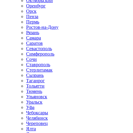
Октябрьский
Оренбург
Орск
Пенза
Пермь
Ростов-на-Дону
Рязань
Самара
Саратов
Севастополь
Симферополь
Сочи
Ставрополь
Стерлитамак
Сызрань
Таганрог
Тольятти
Тюмень
Ульяновск
Уральск
Уфа
Чебоксары
Челябинск
Череповец
Ялта