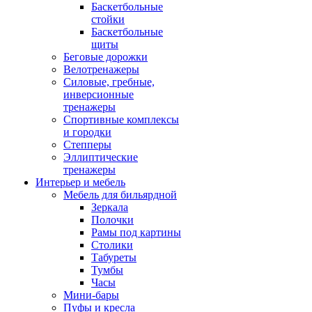
Баскетбольные
стойки
Баскетбольные
щиты
Беговые дорожки
Велотренажеры
Силовые, гребные,
инверсионные
тренажеры
Спортивные комплексы
и городки
Степперы
Эллиптические
тренажеры
Интерьер и мебель
Мебель для бильярдной
Зеркала
Полочки
Рамы под картины
Столики
Табуреты
Тумбы
Часы
Мини-бары
Пуфы и кресла