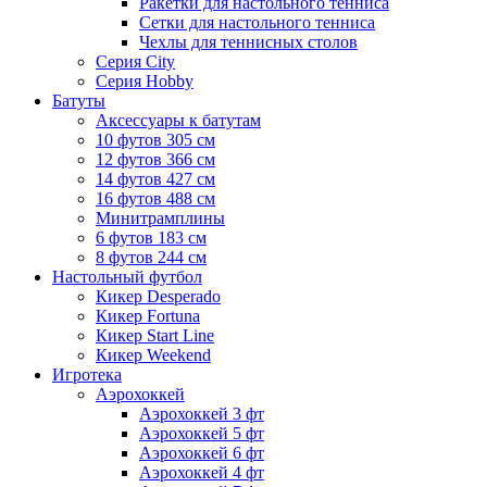
Ракетки для настольного тенниса
Сетки для настольного тенниса
Чехлы для теннисных столов
Серия City
Серия Hobby
Батуты
Аксессуары к батутам
10 футов 305 см
12 футов 366 см
14 футов 427 см
16 футов 488 см
Минитрамплины
6 футов 183 см
8 футов 244 см
Настольный футбол
Кикер Desperado
Кикер Fortuna
Кикер Start Line
Кикер Weekend
Игротека
Аэрохоккей
Аэрохоккей 3 фт
Аэрохоккей 5 фт
Аэрохоккей 6 фт
Аэрохоккей 4 фт