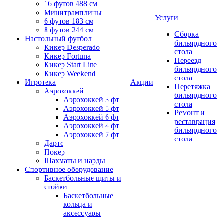
16 футов 488 см
Минитрамплины
Услуги
6 футов 183 см
8 футов 244 см
Сборка
Настольный футбол
бильярдного
Кикер Desperado
стола
Кикер Fortuna
Переезд
Кикер Start Line
бильярдного
Кикер Weekend
стола
Игротека
Акции
Перетяжка
Аэрохоккей
бильярдного
Аэрохоккей 3 фт
стола
Аэрохоккей 5 фт
Ремонт и
Аэрохоккей 6 фт
реставрация
Аэрохоккей 4 фт
бильярдного
Аэрохоккей 7 фт
стола
Дартс
Покер
Шахматы и нарды
Спортивное оборудование
Баскетбольные щиты и
стойки
Баскетбольные
кольца и
аксессуары