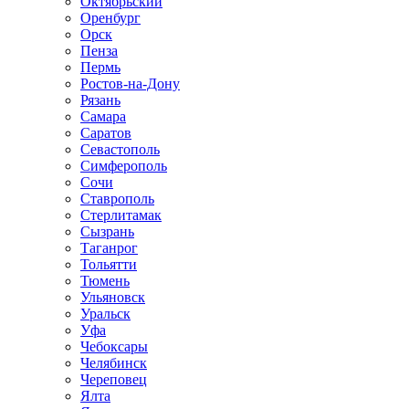
Октябрьский
Оренбург
Орск
Пенза
Пермь
Ростов-на-Дону
Рязань
Самара
Саратов
Севастополь
Симферополь
Сочи
Ставрополь
Стерлитамак
Сызрань
Таганрог
Тольятти
Тюмень
Ульяновск
Уральск
Уфа
Чебоксары
Челябинск
Череповец
Ялта