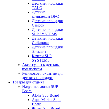
Десткие площадки
TALO
Детские
комплексы DFC
Детские площадки
Самсон
Детские площадки
SLP SYSTEMS
Детские площадки
Сибирика
Детские площадки
Элемент
Качели SLP
SYSTEMS
Аксессуары к детским
комлпексам
Резиновое покрытие для
детских площадок
Товары для отдыха
Надувные доски SUP
Board
Aloha Sup-Board
Aqua Marina Sup-
Board
iBoard Sup-Board