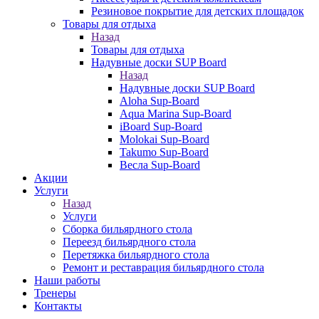
Резиновое покрытие для детских площадок
Товары для отдыха
Назад
Товары для отдыха
Надувные доски SUP Board
Назад
Надувные доски SUP Board
Aloha Sup-Board
Aqua Marina Sup-Board
iBoard Sup-Board
Molokai Sup-Board
Takumo Sup-Board
Весла Sup-Board
Акции
Услуги
Назад
Услуги
Сборка бильярдного стола
Переезд бильярдного стола
Перетяжка бильярдного стола
Ремонт и реставрация бильярдного стола
Наши работы
Тренеры
Контакты