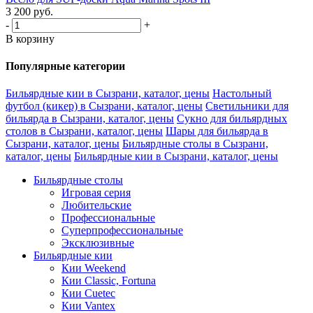
3 200
руб.
-
+
В корзину
Популярные категории
Бильярдные кии в Сызрани, каталог, цены
Настольный
футбол (кикер) в Сызрани, каталог, цены
Светильники для
бильярда в Сызрани, каталог, цены
Сукно для бильярдных
столов в Сызрани, каталог, цены
Шары для бильярда в
Сызрани, каталог, цены
Бильярдные столы в Сызрани,
каталог, цены
Бильярдные кии в Сызрани, каталог, цены
Бильярдные столы
Игровая серия
Любительские
Профессиональные
Суперпрофессиональные
Эксклюзивные
Бильярдные кии
Кии Weekend
Кии Classic, Fortuna
Кии Cuetec
Кии Vantex