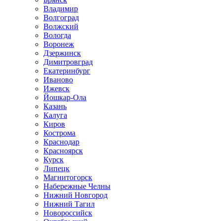
Владимир
Волгоград
Волжский
Вологда
Воронеж
Дзержинск
Димитровград
Екатеринбург
Иваново
Ижевск
Йошкар-Ола
Казань
Калуга
Киров
Кострома
Краснодар
Красноярск
Курск
Липецк
Магнитогорск
Набережные Челны
Нижний Новгород
Нижний Тагил
Новороссийск