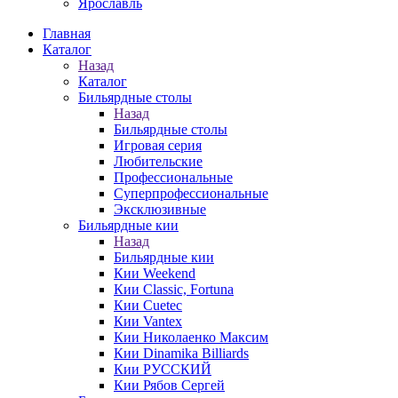
Ярославль
Главная
Каталог
Назад
Каталог
Бильярдные столы
Назад
Бильярдные столы
Игровая серия
Любительские
Профессиональные
Суперпрофессиональные
Эксклюзивные
Бильярдные кии
Назад
Бильярдные кии
Кии Weekend
Кии Classic, Fortuna
Кии Cuetec
Кии Vantex
Кии Николаенко Максим
Кии Dinamika Billiards
Кии РУССКИЙ
Кии Рябов Сергей