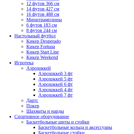
12 футов 366 см
14 футов 427 см
16 футов 488 см
Минитрамплины
6 футов 183 см
8 футов 244 см
Настольный футбол
Кикер Desperado
Кикер Fortuna
Кикер Start Line
Кикер Weekend
Игротека
Аэрохоккей
Аэрохоккей 3 фт
Аэрохоккей 5 фт
Аэрохоккей 6 фт
Аэрохоккей 4 фт
Аэрохоккей 7 фт
Дартс
Покер
Шахматы и нарды
Спортивное оборудование
Баскетбольные щиты и стойки
Баскетбольные кольца и аксессуары
Баскетбольные стойки