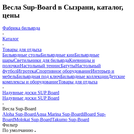
Весла Sup-Board в Сызрани, каталог,
цены
Фабрика бильярда
-
Каталог
-
Товары для отдыха
Бильярдные столы
Бильярдные кии
Бильярдные
шары
Светильники для бильярда
Киевницы и
полочки
Настольный теннис
Батуты
Настольный
футбол
Игротека
Спортивное оборудование
Интерьер и
мебель
Бильярдная под ключ
Бильярдные коллекции
Детские
комплексы и оборудование
Товары для отдыха
-
Надувные доски SUP Board
Надувные доски SUP Board
-
Весла Sup-Board
Aloha Sup-Board
Aqua Marina Sup-Board
iBoard Sup-
Board
Molokai Sup-Board
Takumo Sup-Board
Фильтр
По умолчанию