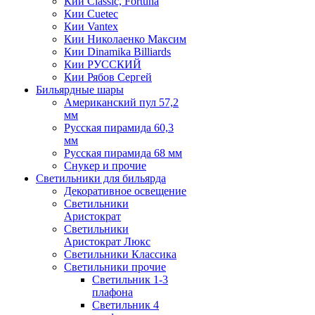
Кии Classic, Fortuna
Кии Cuetec
Кии Vantex
Кии Николаенко Максим
Кии Dinamika Billiards
Кии РУССКИЙ
Кии Рябов Сергей
Бильярдные шары
Американский пул 57,2
мм
Русская пирамида 60,3
мм
Русская пирамида 68 мм
Снукер и прочие
Светильники для бильярда
Декоративное освещение
Светильники
Аристократ
Светильники
Аристократ Люкс
Светильники Классика
Светильники прочие
Светильник 1-3
плафона
Светильник 4