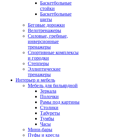
Баскетбольные
стойки
Баскетбольные
щиты
Беговые дорожки
Велотренажеры
Силовые, гребные,
инверсионные
тренажеры
Спортивные комплексы
и городки
Степперы
Эллиптические
тренажеры
Интерьер и мебель
Мебель для бильярдной
Зеркала
Полочки
Рамы под картины
Столики
Табуреты
Тумбы
Часы
Мини-бары
Пуфы и кресла