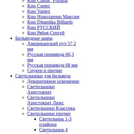
Кии Classic, Fortuna
Кии Cuetec
Кии Vantex
Кии Николаенко Максим
Кии Dinamika Billiards
Кии РУССКИЙ
Кии Рябов Сергей
Бильярдные шары
Американский пул 57,2
мм
Русская пирамида 60,3
мм
Русская пирамида 68 мм
Снукер и прочие
Светильники для бильярда
Декоративное освещение
Светильники
Аристократ
Светильники
Аристократ Люкс
Светильники Классика
Светильники прочие
Светильник 1-3
плафона
Светильник 4