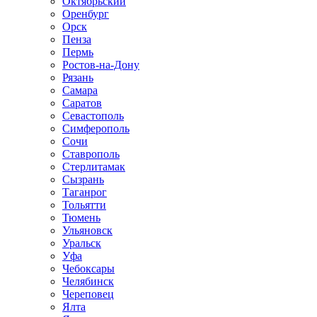
Октябрьский
Оренбург
Орск
Пенза
Пермь
Ростов-на-Дону
Рязань
Самара
Саратов
Севастополь
Симферополь
Сочи
Ставрополь
Стерлитамак
Сызрань
Таганрог
Тольятти
Тюмень
Ульяновск
Уральск
Уфа
Чебоксары
Челябинск
Череповец
Ялта