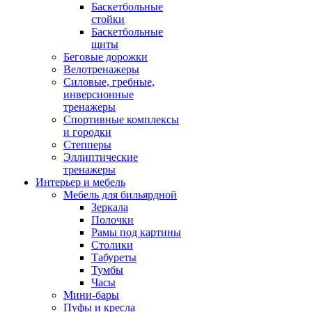
Баскетбольные
стойки
Баскетбольные
щиты
Беговые дорожки
Велотренажеры
Силовые, гребные,
инверсионные
тренажеры
Спортивные комплексы
и городки
Степперы
Эллиптические
тренажеры
Интерьер и мебель
Мебель для бильярдной
Зеркала
Полочки
Рамы под картины
Столики
Табуреты
Тумбы
Часы
Мини-бары
Пуфы и кресла