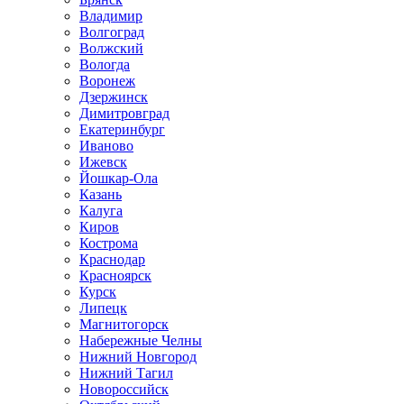
Владимир
Волгоград
Волжский
Вологда
Воронеж
Дзержинск
Димитровград
Екатеринбург
Иваново
Ижевск
Йошкар-Ола
Казань
Калуга
Киров
Кострома
Краснодар
Красноярск
Курск
Липецк
Магнитогорск
Набережные Челны
Нижний Новгород
Нижний Тагил
Новороссийск