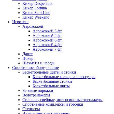
Кикер Desperado
Кикер Fortuna
Кикер Start Line
Кикер Weekend
Игротека
Аэрохоккей
Аэрохоккей 3 фт
Аэрохоккей 5 фт
Аэрохоккей 6 фт
Аэрохоккей 4 фт
Аэрохоккей 7 фт
Дартс
Покер
Шахматы и нарды
Спортивное оборудование
Баскетбольные щиты и стойки
Баскетбольные кольца и аксессуары
Баскетбольные стойки
Баскетбольные щиты
Беговые дорожки
Велотренажеры
Силовые, гребные, инверсионные тренажеры
Спортивные комплексы и городки
Степперы
Эллиптические тренажеры