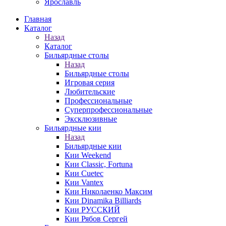
Ярославль
Главная
Каталог
Назад
Каталог
Бильярдные столы
Назад
Бильярдные столы
Игровая серия
Любительские
Профессиональные
Суперпрофессиональные
Эксклюзивные
Бильярдные кии
Назад
Бильярдные кии
Кии Weekend
Кии Classic, Fortuna
Кии Cuetec
Кии Vantex
Кии Николаенко Максим
Кии Dinamika Billiards
Кии РУССКИЙ
Кии Рябов Сергей