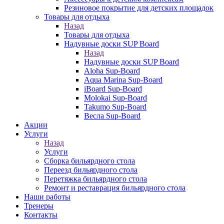
Резиновое покрытие для детских площадок
Товары для отдыха
Назад
Товары для отдыха
Надувные доски SUP Board
Назад
Надувные доски SUP Board
Aloha Sup-Board
Aqua Marina Sup-Board
iBoard Sup-Board
Molokai Sup-Board
Takumo Sup-Board
Весла Sup-Board
Акции
Услуги
Назад
Услуги
Сборка бильярдного стола
Переезд бильярдного стола
Перетяжка бильярдного стола
Ремонт и реставрация бильярдного стола
Наши работы
Тренеры
Контакты