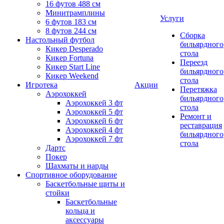
16 футов 488 см
Минитрамплины
Услуги
6 футов 183 см
8 футов 244 см
Сборка
Настольный футбол
бильярдного
Кикер Desperado
стола
Кикер Fortuna
Переезд
Кикер Start Line
бильярдного
Кикер Weekend
стола
Игротека
Акции
Перетяжка
Аэрохоккей
бильярдного
Аэрохоккей 3 фт
стола
Аэрохоккей 5 фт
Ремонт и
Аэрохоккей 6 фт
реставрация
Аэрохоккей 4 фт
бильярдного
Аэрохоккей 7 фт
стола
Дартс
Покер
Шахматы и нарды
Спортивное оборудование
Баскетбольные щиты и
стойки
Баскетбольные
кольца и
аксессуары