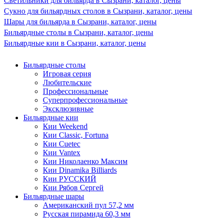
Светильники для бильярда в Сызрани, каталог, цены
Сукно для бильярдных столов в Сызрани, каталог, цены
Шары для бильярда в Сызрани, каталог, цены
Бильярдные столы в Сызрани, каталог, цены
Бильярдные кии в Сызрани, каталог, цены
Бильярдные столы
Игровая серия
Любительские
Профессиональные
Суперпрофессиональные
Эксклюзивные
Бильярдные кии
Кии Weekend
Кии Classic, Fortuna
Кии Cuetec
Кии Vantex
Кии Николаенко Максим
Кии Dinamika Billiards
Кии РУССКИЙ
Кии Рябов Сергей
Бильярдные шары
Американский пул 57,2 мм
Русская пирамида 60,3 мм