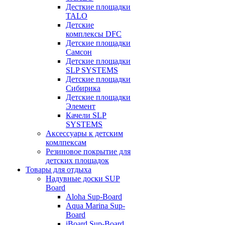
Десткие площадки
TALO
Детские
комплексы DFC
Детские площадки
Самсон
Детские площадки
SLP SYSTEMS
Детские площадки
Сибирика
Детские площадки
Элемент
Качели SLP
SYSTEMS
Аксессуары к детским
комлпексам
Резиновое покрытие для
детских площадок
Товары для отдыха
Надувные доски SUP
Board
Aloha Sup-Board
Aqua Marina Sup-
Board
iBoard Sup-Board