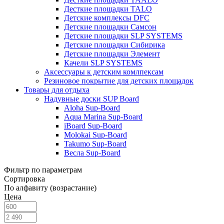
Десткие площадки TALO
Детские комплексы DFC
Детские площадки Самсон
Детские площадки SLP SYSTEMS
Детские площадки Сибирика
Детские площадки Элемент
Качели SLP SYSTEMS
Аксессуары к детским комлпексам
Резиновое покрытие для детских площадок
Товары для отдыха
Надувные доски SUP Board
Aloha Sup-Board
Aqua Marina Sup-Board
iBoard Sup-Board
Molokai Sup-Board
Takumo Sup-Board
Весла Sup-Board
Фильтр по параметрам
Сортировка
По алфавиту (возрастание)
Цена