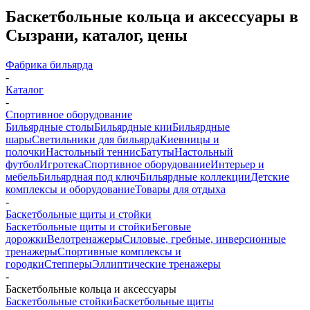
Баскетбольные кольца и аксессуары в
Сызрани, каталог, цены
Фабрика бильярда
-
Каталог
-
Спортивное оборудование
Бильярдные столы
Бильярдные кии
Бильярдные
шары
Светильники для бильярда
Киевницы и
полочки
Настольный теннис
Батуты
Настольный
футбол
Игротека
Спортивное оборудование
Интерьер и
мебель
Бильярдная под ключ
Бильярдные коллекции
Детские
комплексы и оборудование
Товары для отдыха
-
Баскетбольные щиты и стойки
Баскетбольные щиты и стойки
Беговые
дорожки
Велотренажеры
Силовые, гребные, инверсионные
тренажеры
Спортивные комплексы и
городки
Степперы
Эллиптические тренажеры
-
Баскетбольные кольца и аксессуары
Баскетбольные стойки
Баскетбольные щиты