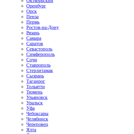
Октябрьский
Оренбург
Орск
Пенза
Пермь
Ростов-на-Дону
Рязань
Самара
Саратов
Севастополь
Симферополь
Сочи
Ставрополь
Стерлитамак
Сызрань
Таганрог
Тольятти
Тюмень
Ульяновск
Уральск
Уфа
Чебоксары
Челябинск
Череповец
Ялта