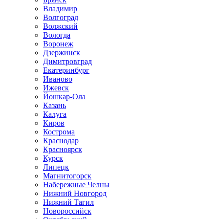
Владимир
Волгоград
Волжский
Вологда
Воронеж
Дзержинск
Димитровград
Екатеринбург
Иваново
Ижевск
Йошкар-Ола
Казань
Калуга
Киров
Кострома
Краснодар
Красноярск
Курск
Липецк
Магнитогорск
Набережные Челны
Нижний Новгород
Нижний Тагил
Новороссийск