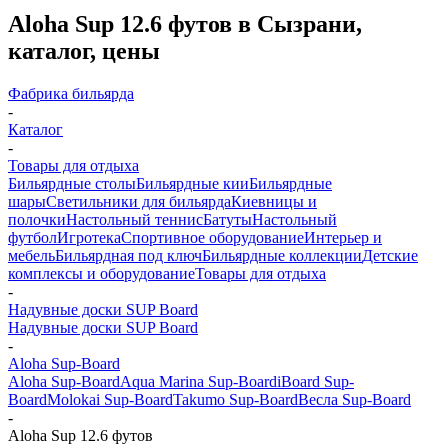
Aloha Sup 12.6 футов в Сызрани,
каталог, цены
Фабрика бильярда
-
Каталог
-
Товары для отдыха
Бильярдные столы
Бильярдные кии
Бильярдные
шары
Светильники для бильярда
Киевницы и
полочки
Настольный теннис
Батуты
Настольный
футбол
Игротека
Спортивное оборудование
Интерьер и
мебель
Бильярдная под ключ
Бильярдные коллекции
Детские
комплексы и оборудование
Товары для отдыха
-
Надувные доски SUP Board
Надувные доски SUP Board
-
Aloha Sup-Board
Aloha Sup-Board
Aqua Marina Sup-Board
iBoard Sup-
Board
Molokai Sup-Board
Takumo Sup-Board
Весла Sup-Board
-
Aloha Sup 12.6 футов