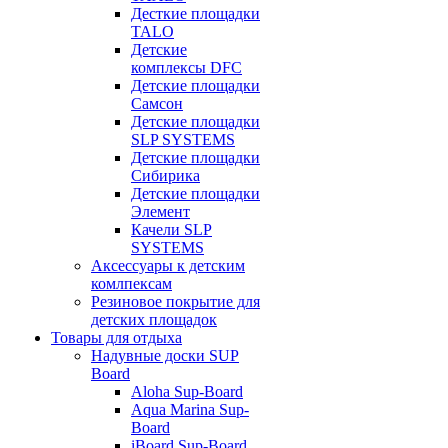
Десткие площадки
TALO
Детские
комплексы DFC
Детские площадки
Самсон
Детские площадки
SLP SYSTEMS
Детские площадки
Сибирика
Детские площадки
Элемент
Качели SLP
SYSTEMS
Аксессуары к детским
комлпексам
Резиновое покрытие для
детских площадок
Товары для отдыха
Надувные доски SUP
Board
Aloha Sup-Board
Aqua Marina Sup-
Board
iBoard Sup-Board