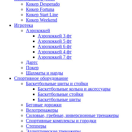
Кикер Desperado
Кикер Fortuna
Кикер Start Line
Кикер Weekend
Игротека
Аэрохоккей
Аэрохоккей 3 фт
Аэрохоккей 5 фт
Аэрохоккей 6 фт
Аэрохоккей 4 фт
Аэрохоккей 7 фт
Дартс
Покер
Шахматы и нарды
Спортивное оборудование
Баскетбольные щиты и стойки
Баскетбольные кольца и аксессуары
Баскетбольные стойки
Баскетбольные щиты
Беговые дорожки
Велотренажеры
Силовые, гребные, инверсионные тренажеры
Спортивные комплексы и городки
Степперы
Эллиптические тренажеры