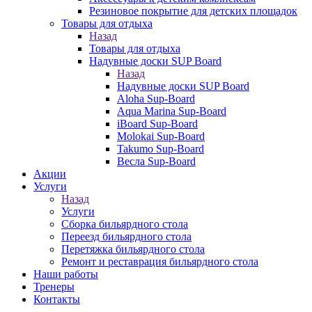
Резиновое покрытие для детских площадок
Товары для отдыха
Назад
Товары для отдыха
Надувные доски SUP Board
Назад
Надувные доски SUP Board
Aloha Sup-Board
Aqua Marina Sup-Board
iBoard Sup-Board
Molokai Sup-Board
Takumo Sup-Board
Весла Sup-Board
Акции
Услуги
Назад
Услуги
Сборка бильярдного стола
Переезд бильярдного стола
Перетяжка бильярдного стола
Ремонт и реставрация бильярдного стола
Наши работы
Тренеры
Контакты