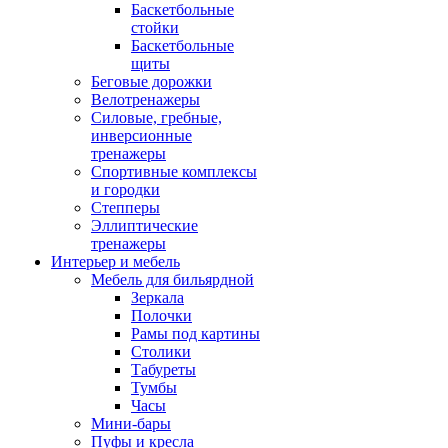
Баскетбольные
стойки
Баскетбольные
щиты
Беговые дорожки
Велотренажеры
Силовые, гребные,
инверсионные
тренажеры
Спортивные комплексы
и городки
Степперы
Эллиптические
тренажеры
Интерьер и мебель
Мебель для бильярдной
Зеркала
Полочки
Рамы под картины
Столики
Табуреты
Тумбы
Часы
Мини-бары
Пуфы и кресла