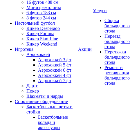
16 футов 488 см
Минитрамплины
Услуги
6 футов 183 см
8 футов 244 см
Сборка
Настольный футбол
бильярдного
Кикер Desperado
стола
Кикер Fortuna
Переезд
Кикер Start Line
бильярдного
Кикер Weekend
стола
Игротека
Акции
Перетяжка
Аэрохоккей
бильярдного
Аэрохоккей 3 фт
стола
Аэрохоккей 5 фт
Ремонт и
Аэрохоккей 6 фт
реставрация
Аэрохоккей 4 фт
бильярдного
Аэрохоккей 7 фт
стола
Дартс
Покер
Шахматы и нарды
Спортивное оборудование
Баскетбольные щиты и
стойки
Баскетбольные
кольца и
аксессуары