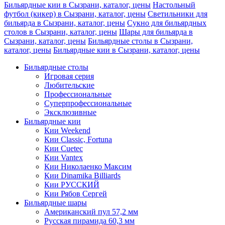
Бильярдные кии в Сызрани, каталог, цены
Настольный
футбол (кикер) в Сызрани, каталог, цены
Светильники для
бильярда в Сызрани, каталог, цены
Сукно для бильярдных
столов в Сызрани, каталог, цены
Шары для бильярда в
Сызрани, каталог, цены
Бильярдные столы в Сызрани,
каталог, цены
Бильярдные кии в Сызрани, каталог, цены
Бильярдные столы
Игровая серия
Любительские
Профессиональные
Суперпрофессиональные
Эксклюзивные
Бильярдные кии
Кии Weekend
Кии Classic, Fortuna
Кии Cuetec
Кии Vantex
Кии Николаенко Максим
Кии Dinamika Billiards
Кии РУССКИЙ
Кии Рябов Сергей
Бильярдные шары
Американский пул 57,2 мм
Русская пирамида 60,3 мм