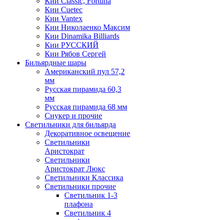
Кии Classic, Fortuna
Кии Cuetec
Кии Vantex
Кии Николаенко Максим
Кии Dinamika Billiards
Кии РУССКИЙ
Кии Рябов Сергей
Бильярдные шары
Американский пул 57,2
мм
Русская пирамида 60,3
мм
Русская пирамида 68 мм
Снукер и прочие
Светильники для бильярда
Декоративное освещение
Светильники
Аристократ
Светильники
Аристократ Люкс
Светильники Классика
Светильники прочие
Светильник 1-3
плафона
Светильник 4