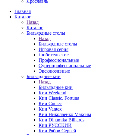
Ярославль
Главная
Каталог
Назад
Каталог
Бильярдные столы
Назад
Бильярдные столы
Игровая серия
Любительские
Профессиональные
Суперпрофессиональные
Эксклюзивные
Бильярдные кии
Назад
Бильярдные кии
Кии Weekend
Кии Classic, Fortuna
Кии Cuetec
Кии Vantex
Кии Николаенко Максим
Кии Dinamika Billiards
Кии РУССКИЙ
Кии Рябов Сергей