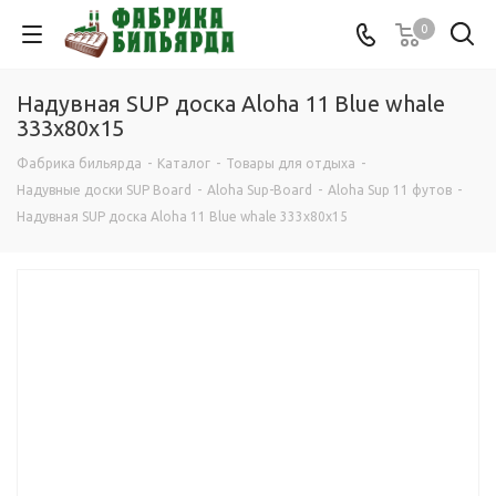
0
Надувная SUP доска Aloha 11 Blue whale
333x80x15
Фабрика бильярда
-
Каталог
-
Товары для отдыха
-
Надувные доски SUP Board
-
Aloha Sup-Board
-
Aloha Sup 11 футов
-
Надувная SUP доска Aloha 11 Blue whale 333x80x15