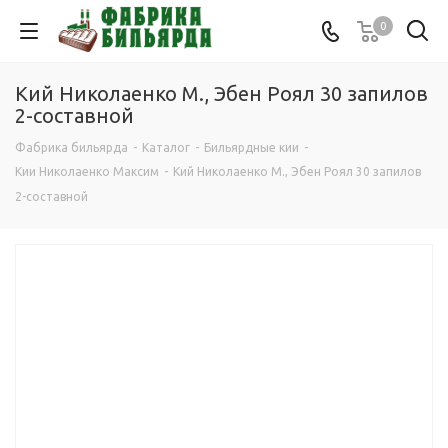
0
Кий Николаенко М., Эбен Роял 30 запилов
2-составной
Фабрика бильярда
-
Каталог
-
Бильярдные кии
-
Кии Николаенко Максим
-
Кий Николаенко М., Эбен Роял 30 запилов
2-составной