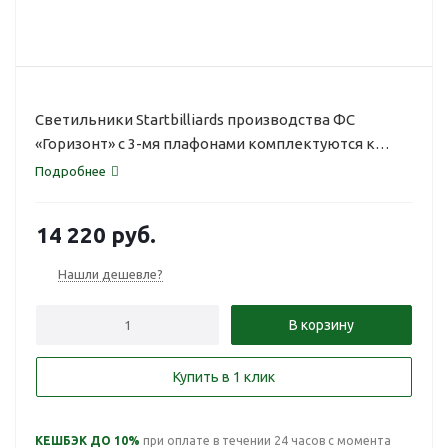
Светильники Startbilliards производства ФС
«Горизонт» с 3-мя плафонами комплектуются к
столам 7 и 8 футов.
Подробнее
14 220
руб.
Нашли дешевле?
В корзину
Купить в 1 клик
КЕШБЭК ДО 10%
при оплате в течении 24 часов с момента