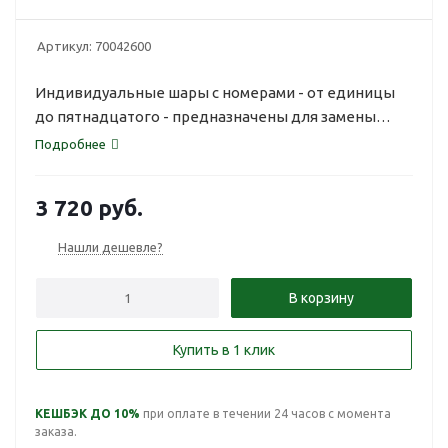
Артикул:
70042600
Индивидуальные шары с номерами - от единицы
до пятнадцатого - предназначены для замены
потерявшихся либо поврежденных шаров для
Подробнее
русской пирамиды Aramith Premier стандартного
диаметра 68 мм.
3 720
руб.
Нашли дешевле?
В корзину
Купить в 1 клик
КЕШБЭК ДО 10%
при оплате в течении 24 часов с момента
заказа.