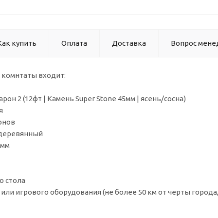
Как купить
Оплата
Доставка
Вопрос мене
 комнтаты входит:
л Барон 2 (12фт | Камень Super Stonе 45мм | ясен
я
онов
 деревянный
 мм
о стола
или игрового оборудования (не более 50 км от черты города,