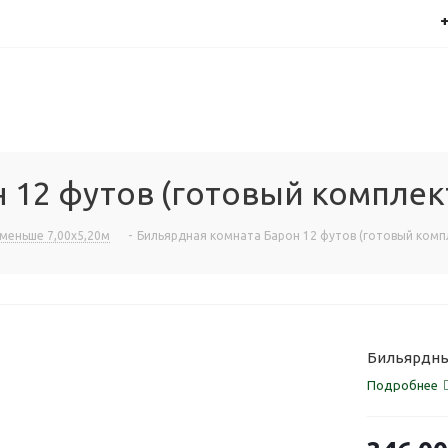
+
 12 футов (готовый комплек
меньше 7,00х5,20м
-
Бильярдная комната Барон 12 футов (готовый комп
Бильярдный
Подробнее