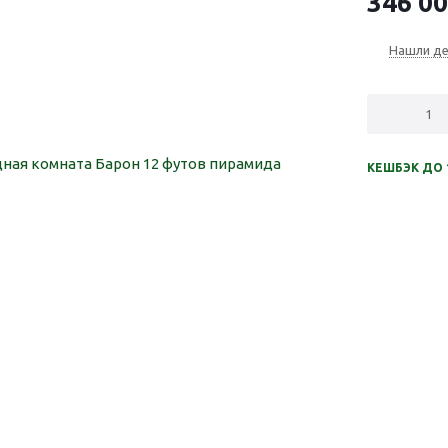
346 0
Нашли д
КЕШБЭК ДО 