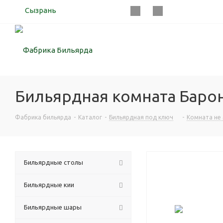
Сызрань
Бильярдная комната Барон
Фабрика бильярда
-
Каталог
-
Бильярдная под ключ
-
Комната не 
Бильярдные столы
Бильярдные кии
Бильярдные шары