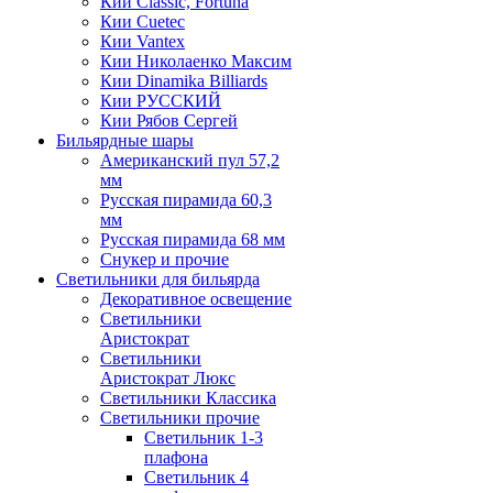
Кии Classic, Fortuna
Кии Cuetec
Кии Vantex
Кии Николаенко Максим
Кии Dinamika Billiards
Кии РУССКИЙ
Кии Рябов Сергей
Бильярдные шары
Американский пул 57,2
мм
Русская пирамида 60,3
мм
Русская пирамида 68 мм
Снукер и прочие
Светильники для бильярда
Декоративное освещение
Светильники
Аристократ
Светильники
Аристократ Люкс
Светильники Классика
Светильники прочие
Светильник 1-3
плафона
Светильник 4