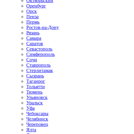
Октябрьский
Оренбург
Орск
Пенза
Пермь
Ростов-на-Дону
Рязань
Самара
Саратов
Севастополь
Симферополь
Сочи
Ставрополь
Стерлитамак
Сызрань
Таганрог
Тольятти
Тюмень
Ульяновск
Уральск
Уфа
Чебоксары
Челябинск
Череповец
Ялта