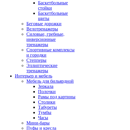
Баскетбольные
стойки
Баскетбольные
щиты
Беговые дорожки
Велотренажеры
Силовые, гребные,
инверсионные
тренажеры
Спортивные комплексы
и городки
Степперы
Эллиптические
тренажеры
Интерьер и мебель
Мебель для бильярдной
Зеркала
Полочки
Рамы под картины
Столики
Табуреты
Тумбы
Часы
Мини-бары
Пуфы и кресла