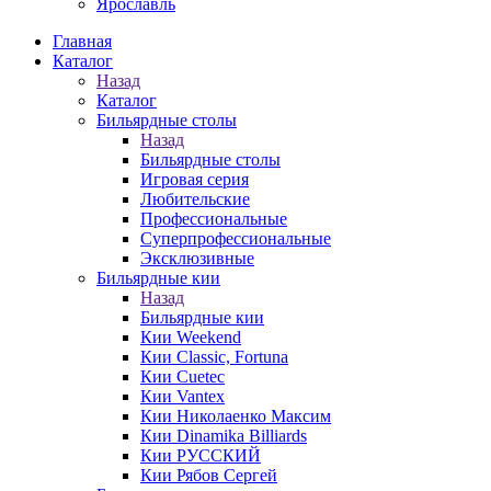
Ярославль
Главная
Каталог
Назад
Каталог
Бильярдные столы
Назад
Бильярдные столы
Игровая серия
Любительские
Профессиональные
Суперпрофессиональные
Эксклюзивные
Бильярдные кии
Назад
Бильярдные кии
Кии Weekend
Кии Classic, Fortuna
Кии Cuetec
Кии Vantex
Кии Николаенко Максим
Кии Dinamika Billiards
Кии РУССКИЙ
Кии Рябов Сергей