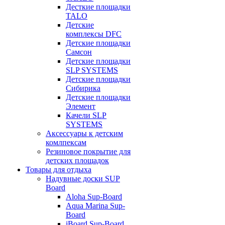
Десткие площадки
TALO
Детские
комплексы DFC
Детские площадки
Самсон
Детские площадки
SLP SYSTEMS
Детские площадки
Сибирика
Детские площадки
Элемент
Качели SLP
SYSTEMS
Аксессуары к детским
комлпексам
Резиновое покрытие для
детских площадок
Товары для отдыха
Надувные доски SUP
Board
Aloha Sup-Board
Aqua Marina Sup-
Board
iBoard Sup-Board