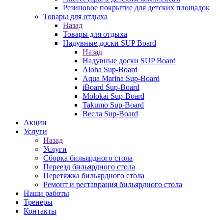
Резиновое покрытие для детских площадок
Товары для отдыха
Назад
Товары для отдыха
Надувные доски SUP Board
Назад
Надувные доски SUP Board
Aloha Sup-Board
Aqua Marina Sup-Board
iBoard Sup-Board
Molokai Sup-Board
Takumo Sup-Board
Весла Sup-Board
Акции
Услуги
Назад
Услуги
Сборка бильярдного стола
Переезд бильярдного стола
Перетяжка бильярдного стола
Ремонт и реставрация бильярдного стола
Наши работы
Тренеры
Контакты