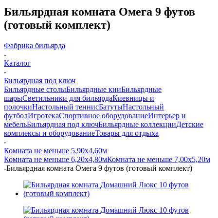
Бильярдная комната Омега 9 футов
(готовый комплект)
Фабрика бильярда
-
Каталог
-
Бильярдная под ключ
Бильярдные столы
Бильярдные кии
Бильярдные
шары
Светильники для бильярда
Киевницы и
полочки
Настольный теннис
Батуты
Настольный
футбол
Игротека
Спортивное оборудование
Интерьер и
мебель
Бильярдная под ключ
Бильярдные коллекции
Детские
комплексы и оборудование
Товары для отдыха
-
Комната не меньше 5,90х4,60м
Комната не меньше 6,20х4,80м
Комната не меньше 7,00х5,20м
-
Бильярдная комната Омега 9 футов (готовый комплект)