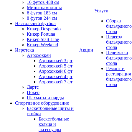
16 футов 488 см
Минитрамплины
Услуги
6 футов 183 см
8 футов 244 см
Сборка
Настольный футбол
бильярдного
Кикер Desperado
стола
Кикер Fortuna
Переезд
Кикер Start Line
бильярдного
Кикер Weekend
стола
Игротека
Акции
Перетяжка
Аэрохоккей
бильярдного
Аэрохоккей 3 фт
стола
Аэрохоккей 5 фт
Ремонт и
Аэрохоккей 6 фт
реставрация
Аэрохоккей 4 фт
бильярдного
Аэрохоккей 7 фт
стола
Дартс
Покер
Шахматы и нарды
Спортивное оборудование
Баскетбольные щиты и
стойки
Баскетбольные
кольца и
аксессуары