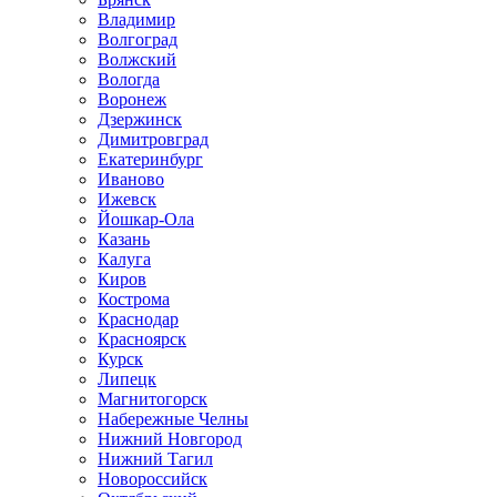
Владимир
Волгоград
Волжский
Вологда
Воронеж
Дзержинск
Димитровград
Екатеринбург
Иваново
Ижевск
Йошкар-Ола
Казань
Калуга
Киров
Кострома
Краснодар
Красноярск
Курск
Липецк
Магнитогорск
Набережные Челны
Нижний Новгород
Нижний Тагил
Новороссийск