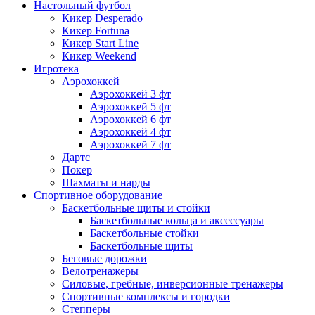
Настольный футбол
Кикер Desperado
Кикер Fortuna
Кикер Start Line
Кикер Weekend
Игротека
Аэрохоккей
Аэрохоккей 3 фт
Аэрохоккей 5 фт
Аэрохоккей 6 фт
Аэрохоккей 4 фт
Аэрохоккей 7 фт
Дартс
Покер
Шахматы и нарды
Спортивное оборудование
Баскетбольные щиты и стойки
Баскетбольные кольца и аксессуары
Баскетбольные стойки
Баскетбольные щиты
Беговые дорожки
Велотренажеры
Силовые, гребные, инверсионные тренажеры
Спортивные комплексы и городки
Степперы