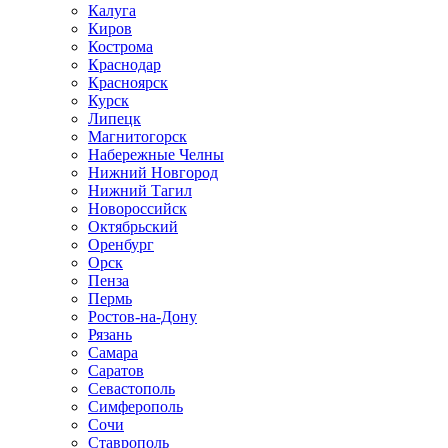
Калуга
Киров
Кострома
Краснодар
Красноярск
Курск
Липецк
Магнитогорск
Набережные Челны
Нижний Новгород
Нижний Тагил
Новороссийск
Октябрьский
Оренбург
Орск
Пенза
Пермь
Ростов-на-Дону
Рязань
Самара
Саратов
Севастополь
Симферополь
Сочи
Ставрополь