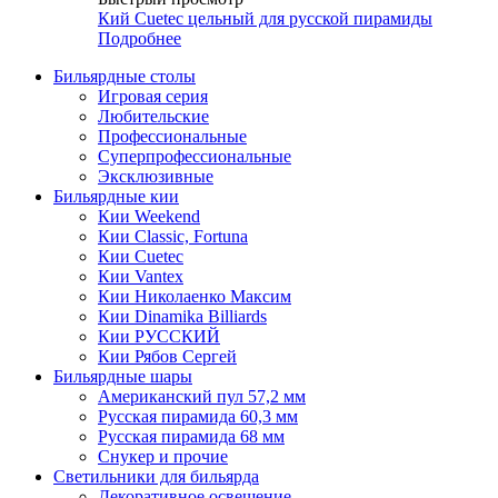
Кий Cuetec цельный для русской пирамиды
Подробнее
Бильярдные столы
Игровая серия
Любительские
Профессиональные
Суперпрофессиональные
Эксклюзивные
Бильярдные кии
Кии Weekend
Кии Classic, Fortuna
Кии Cuetec
Кии Vantex
Кии Николаенко Максим
Кии Dinamika Billiards
Кии РУССКИЙ
Кии Рябов Сергей
Бильярдные шары
Американский пул 57,2 мм
Русская пирамида 60,3 мм
Русская пирамида 68 мм
Снукер и прочие
Светильники для бильярда
Декоративное освещение