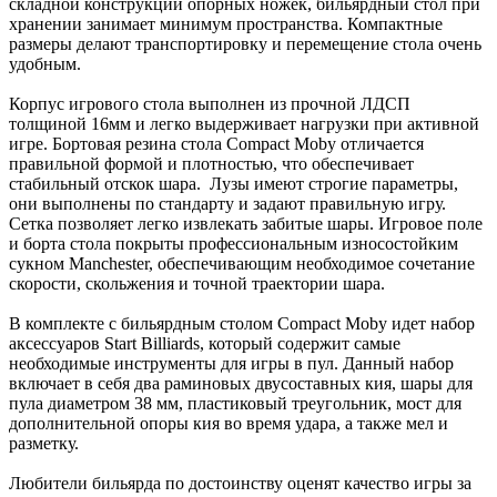
складной конструкции опорных ножек, бильярдный стол при
хранении занимает минимум пространства. Компактные
размеры делают транспортировку и перемещение стола очень
удобным.
Корпус игрового стола выполнен из прочной ЛДСП
толщиной 16мм и легко выдерживает нагрузки при активной
игре. Бортовая резина стола Compact Moby отличается
правильной формой и плотностью, что обеспечивает
стабильный отскок шара. Лузы имеют строгие параметры,
они выполнены по стандарту и задают правильную игру.
Сетка позволяет легко извлекать забитые шары. Игровое поле
и борта стола покрыты профессиональным износостойким
сукном Manchester, обеспечивающим необходимое сочетание
скорости, скольжения и точной траектории шара.
В комплекте с бильярдным столом Compact Moby идет набор
аксессуаров Start Billiards, который содержит самые
необходимые инструменты для игры в пул. Данный набор
включает в себя два раминовых двусоставных кия, шары для
пула диаметром 38 мм, пластиковый треугольник, мост для
дополнительной опоры кия во время удара, а также мел и
разметку.
Любители бильярда по достоинству оценят качество игры за