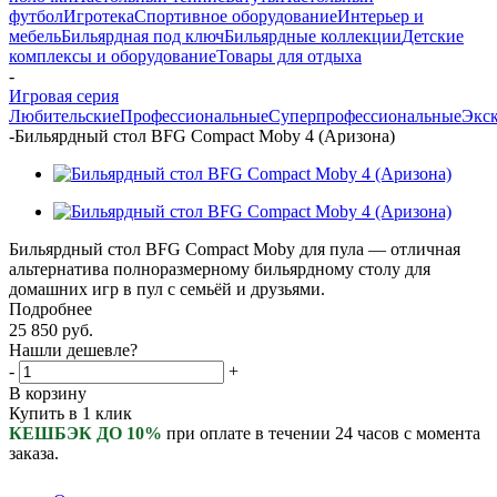
футбол
Игротека
Спортивное оборудование
Интерьер и
мебель
Бильярдная под ключ
Бильярдные коллекции
Детские
комплексы и оборудование
Товары для отдыха
-
Игровая серия
Любительские
Профессиональные
Суперпрофессиональные
Экс
-
Бильярдный стол BFG Compact Moby 4 (Аризона)
Бильярдный стол BFG Compact Moby для пула — отличная
альтернатива полноразмерному бильярдному столу для
домашних игр в пул с семьёй и друзьями.
Подробнее
25 850
руб.
Нашли дешевле?
-
+
В корзину
Купить в 1 клик
КЕШБЭК ДО 10%
при оплате в течении 24 часов с момента
заказа.