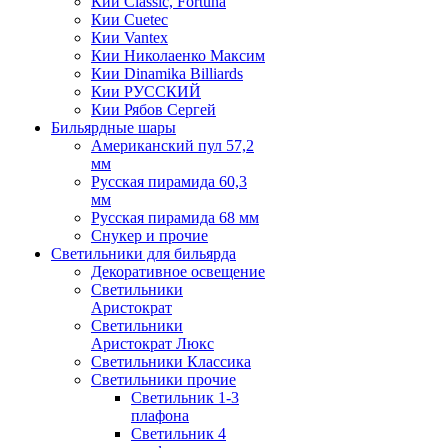
Кии Classic, Fortuna
Кии Cuetec
Кии Vantex
Кии Николаенко Максим
Кии Dinamika Billiards
Кии РУССКИЙ
Кии Рябов Сергей
Бильярдные шары
Американский пул 57,2
мм
Русская пирамида 60,3
мм
Русская пирамида 68 мм
Снукер и прочие
Светильники для бильярда
Декоративное освещение
Светильники
Аристократ
Светильники
Аристократ Люкс
Светильники Классика
Светильники прочие
Светильник 1-3
плафона
Светильник 4