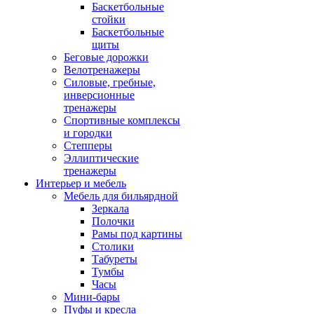
Баскетбольные
стойки
Баскетбольные
щиты
Беговые дорожки
Велотренажеры
Силовые, гребные,
инверсионные
тренажеры
Спортивные комплексы
и городки
Степперы
Эллиптические
тренажеры
Интерьер и мебель
Мебель для бильярдной
Зеркала
Полочки
Рамы под картины
Столики
Табуреты
Тумбы
Часы
Мини-бары
Пуфы и кресла