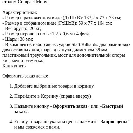
столом Compact Moby!
Характеристики:
- Размер в разложенном виде (ДхШхВ): 137,2 х 77 х 73 см;
- Размер в собранном виде (ГхШхВ): 59 х 77 х 164 см;
- Вес брутто: 26 кг;
- Размер игрового поля: 1,2 х 0,6 м / 4 фута;
- Шары: 38 мм;
- В комплекте: набор аксессуаров Start Billiards: два раминовых
двусоставных кия, шары для пула диаметром 38 мм,
пластиковый треугольник, мост для дополнительной опоры
кия, мел и разметка.
Как купить
Оформить заказ легко:
Добавьте выбранные товары в корзину
Перейдите в Корзину (справа вверху)
Нажмите кнопку «
Оформить заказ
» или «
Быстрый
заказ
».
Если у товара не указана цена - нажмите "
Запрос цены
"
и мы свяжемся с вами.