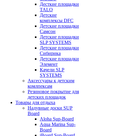
Десткие площадки
TALO
Детские
комплексы DFC
Детские площадки
Самсон
Детские площадки
SLP SYSTEMS
Детские площадки
Сибирика
Детские площадки
Элемент
Качели SLP
SYSTEMS
Аксессуары к детским
комлпексам
Резиновое покрытие для
детских площадок
Товары для отдыха
Надувные доски SUP
Board
Aloha Sup-Board
Aqua Marina Sup-
Board
iBoard Sup-Board