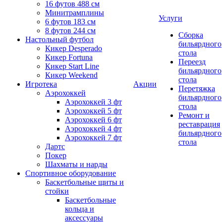
16 футов 488 см
Минитрамплины
Услуги
6 футов 183 см
8 футов 244 см
Сборка
Настольный футбол
бильярдного
Кикер Desperado
стола
Кикер Fortuna
Переезд
Кикер Start Line
бильярдного
Кикер Weekend
стола
Игротека
Акции
Перетяжка
Аэрохоккей
бильярдного
Аэрохоккей 3 фт
стола
Аэрохоккей 5 фт
Ремонт и
Аэрохоккей 6 фт
реставрация
Аэрохоккей 4 фт
бильярдного
Аэрохоккей 7 фт
стола
Дартс
Покер
Шахматы и нарды
Спортивное оборудование
Баскетбольные щиты и
стойки
Баскетбольные
кольца и
аксессуары